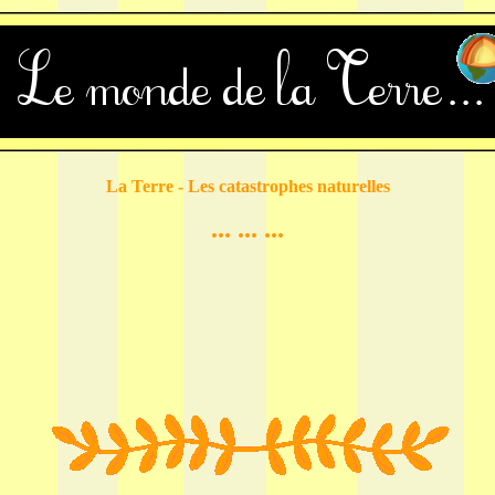
La Terre - Les catastrophes naturelles
... ... ...