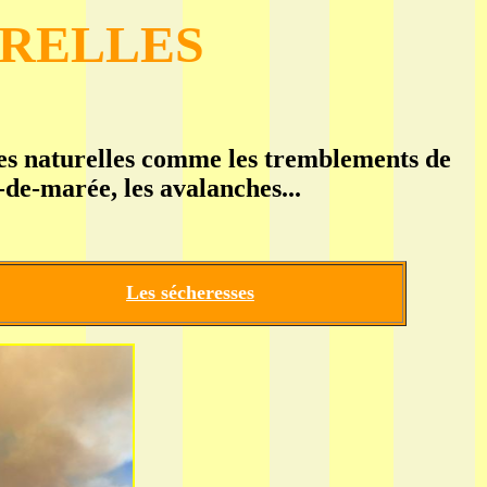
URELLES
es naturelles comme les tremblements de
z-de-marée, les avalanches...
Les sécheresses