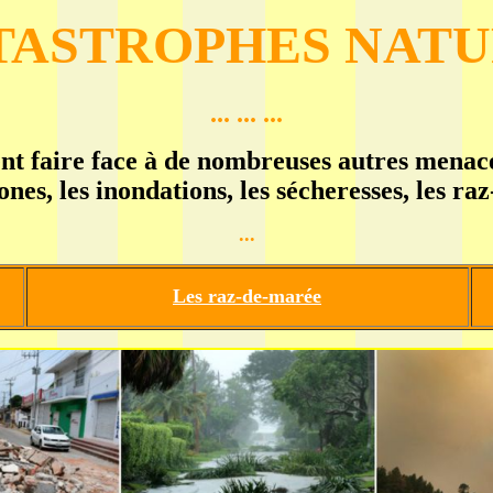
TASTROPHES NAT
... ... ...
ent faire face à de nombreuses autres menac
lones, les inondations, les sécheresses, les ra
...
Les raz-de-marée