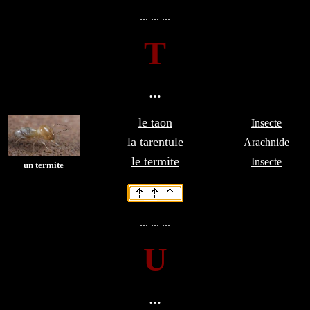
... ... ...
T
...
le taon
Insecte
la tarentule
Arachnide
le termite
Insecte
un termite
... ... ...
U
...