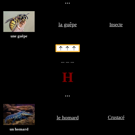
...
la guêpe
Insecte
une guêpe
... ... ...
H
...
le homard
Crustacé
un homard