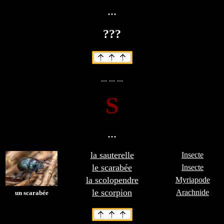
...
???
... ... ...
S
...
la sauterelle
Insecte
le scarabée
Insecte
la scolopendre
Myriapode
le scorpion
Arachnide
un scarabée