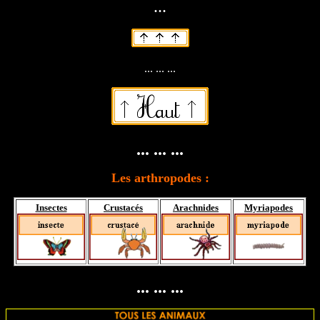
...
... ... ...
... ... ...
Les arthropodes :
Insectes
Crustacés
Arachnides
Myriapodes
... ... ...