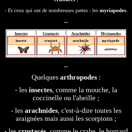
- Et ceux qui ont de nombreuses pattes : les
myriapodes
.
...
Insectes
Crustacés
Arachnides
Myriapodes
...
Quelques
arthropodes
:
- les
insectes
, comme la mouche, la
coccinelle ou l'abeille ;
- les
arachnides
, c'est-à-dire toutes les
araignées mais aussi les scorpions ;
- les
crustacés
, comme le crabe, le homard