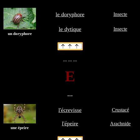
le doryphore
Insecte
le dytique
Insecte
un doryphore
... ... ...
E
...
l'écrevisse
Crustacé
l'épeire
Arachnide
une épeire