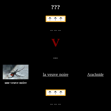
???
... ... ...
V
...
la veuve noire
Arachnide
une veuve noire
... ... ...