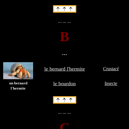
... ... ...
B
...
le bernard l'hermite
Crustacé
le bourdon
un bernard
Insecte
l'hermite
... ... ...
C