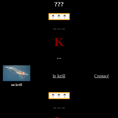
???
... ... ...
K
...
le krill
Crustacé
un krill
... ... ...