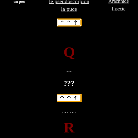
le pseudoscorpion
Arachnide
un pou
la puce
Insecte
... ... ...
Q
...
???
... ... ...
R