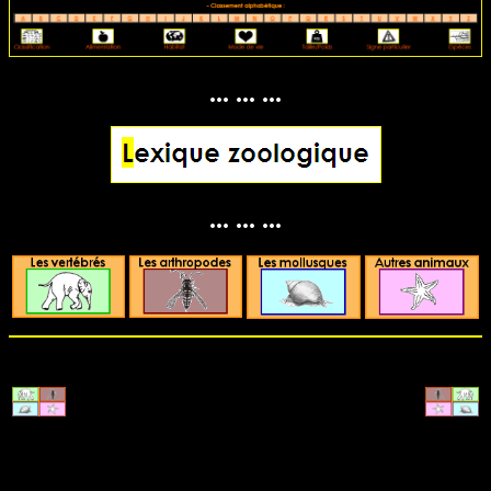
... ... ...
... ... ...