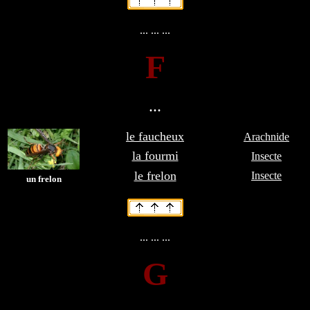
... ... ...
F
...
le faucheux
Arachnide
la fourmi
Insecte
le frelon
Insecte
un frelon
... ... ...
G