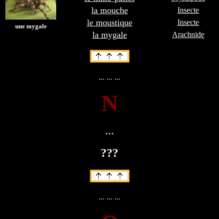
la mouche
Insecte
le moustique
Insecte
une mygale
la mygale
Arachnide
... ... ...
N
...
???
... ... ...