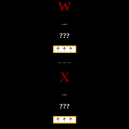
W
...
???
... ... ...
X
...
???