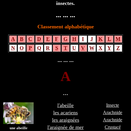
insectes.
... ... ...
Classement alphabétique
A
B
C
D
E
F
G
H
I
J
K
L
M
N
O
P
Q
R
S
T
U
V
W
X
Y
Z
... ... ...
A
...
l'abeille
Insecte
les acariens
Arachnide
les araignées
Arachnide
l'araignée de mer
Crustacé
une abeille