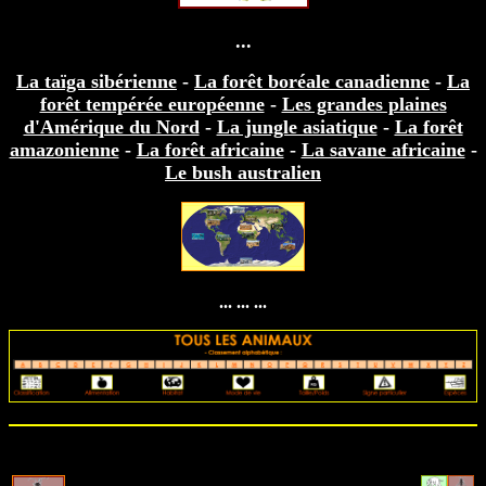
...
La taïga sibérienne
-
La forêt boréale canadienne
-
La
forêt tempérée européenne
-
Les grandes plaines
d'Amérique du Nord
-
La jungle asiatique
-
La forêt
amazonienne
-
La forêt africaine
-
La savane africaine
-
Le bush australien
... ... ...