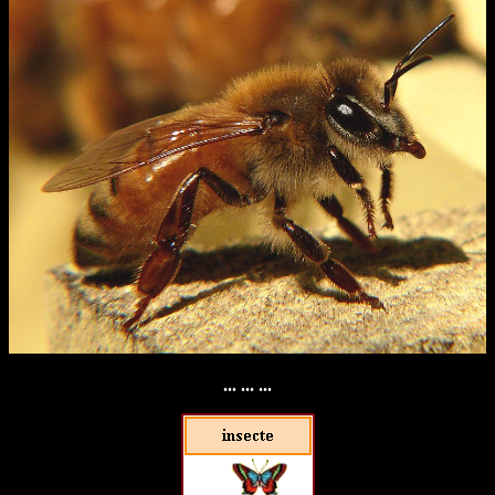
... ... ...