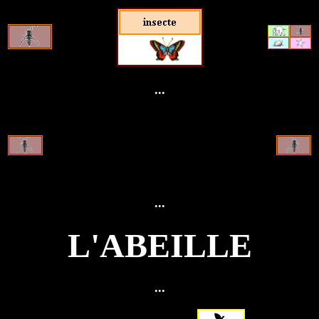
...
...
L'ABEILLE
...