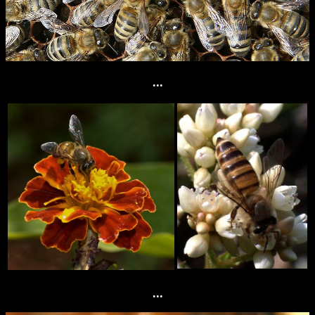
...
...