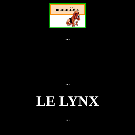
...
...
LE LYNX
...