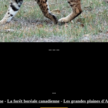
... ... ...
...
ne
-
La forêt boréale canadienne
-
Les grandes plaines d'