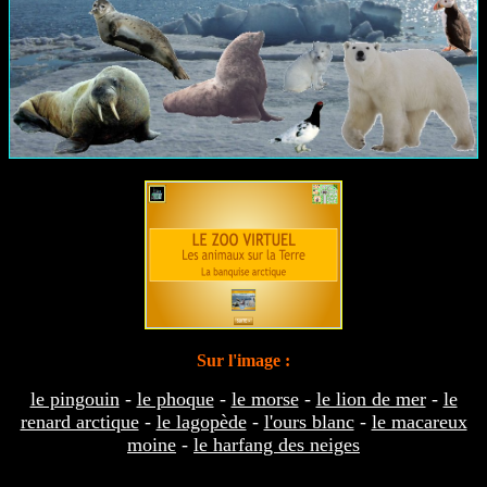
Sur l'image :
le pingouin
-
le phoque
-
le morse
-
le lion de mer
-
le
renard arctique
-
le lagopède
-
l'ours blanc
-
le macareux
moine
-
le harfang des neiges
...