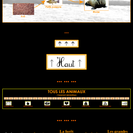
...
... ... ...
... ... ...
La forêt
Les grandes