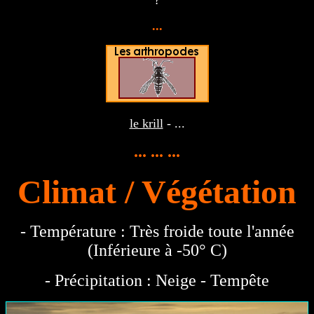
?
...
le krill
- ...
... ... ...
Climat / Végétation
- Température : Très froide toute l'année
(Inférieure à -50° C)
- Précipitation : Neige - Tempête