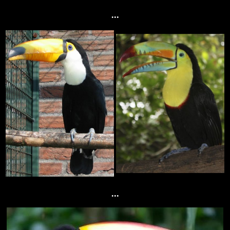
...
...