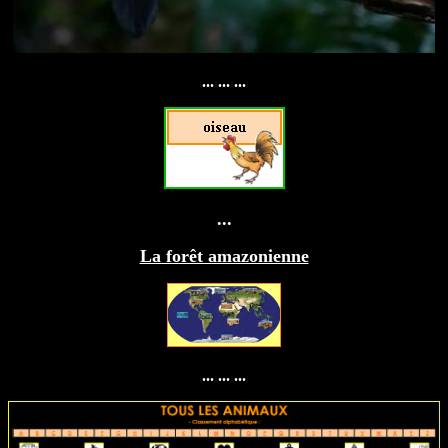
... ... ...
...
La forêt amazonienne
... ... ...