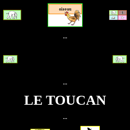
...
...
LE TOUCAN
...