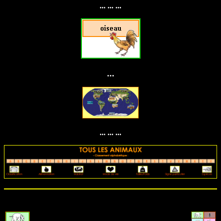
... ... ...
...
... ... ...