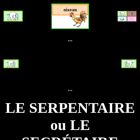
...
...
LE SERPENTAIRE
ou LE