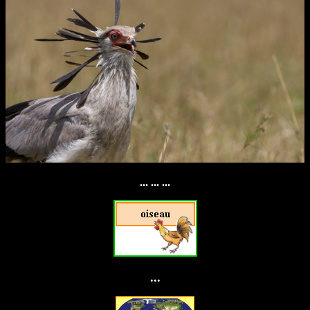
... ... ...
...