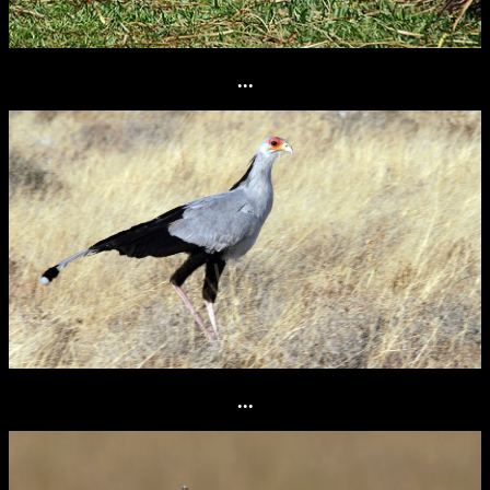
...
...