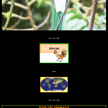
... ... ...
...
... ... ...