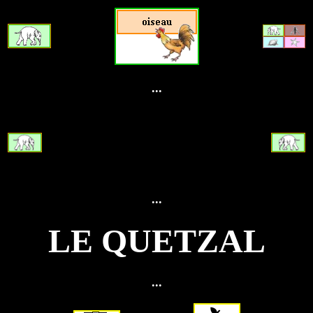
...
...
LE QUETZAL
...