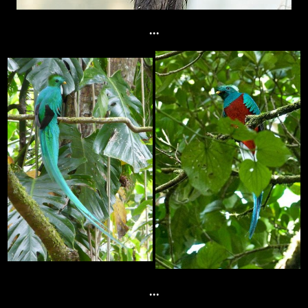
...
...