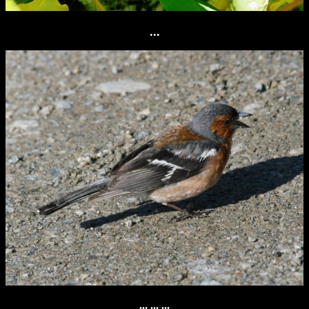
...
... ... ...