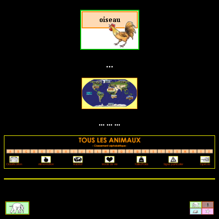
...
... ... ...