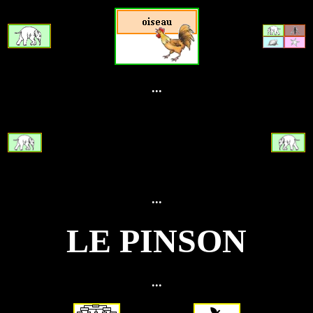
...
...
LE PINSON
...