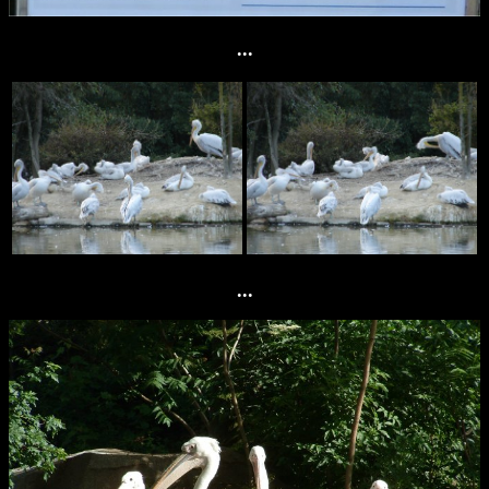
...
...