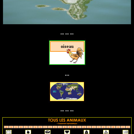
... ... ...
...
... ... ...