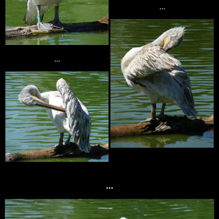
...
...
...