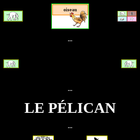
...
...
LE PÉLICAN
...