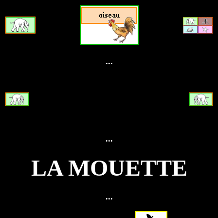
...
...
LA MOUETTE
...