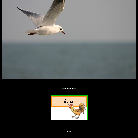
... ... ...
...