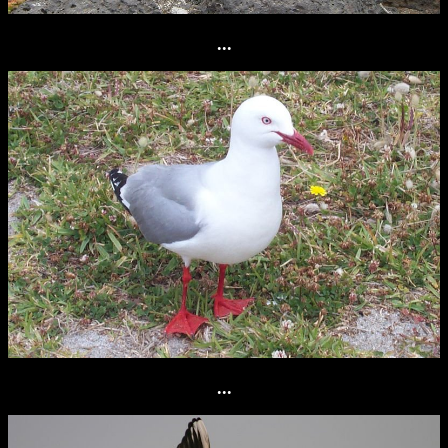
...
...