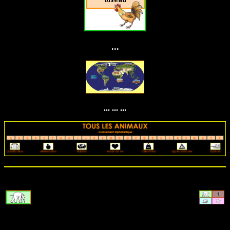
...
... ... ...