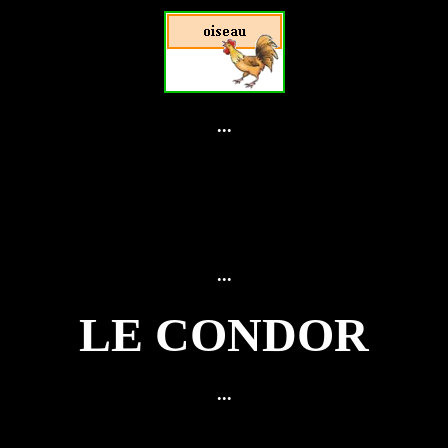
...
...
LE CONDOR
...