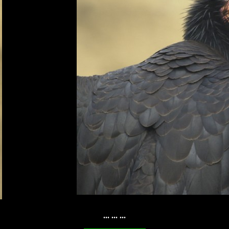
... ... ...