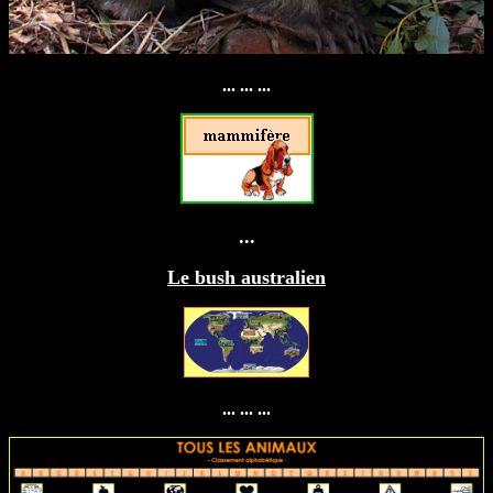
... ... ...
...
Le bush australien
... ... ...