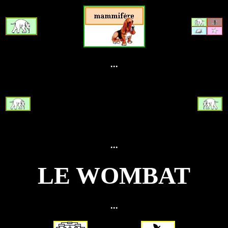
...
...
LE WOMBAT
...