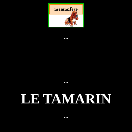
...
...
LE TAMARIN
...