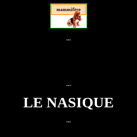
...
...
LE NASIQUE
...