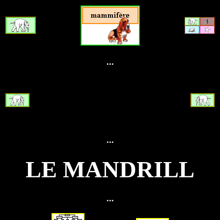
...
...
LE MANDRILL
...