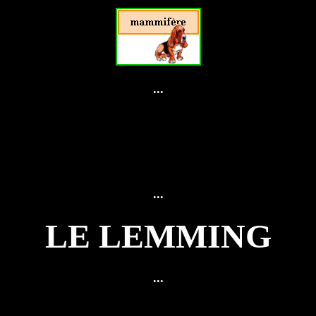
...
...
LE LEMMING
...