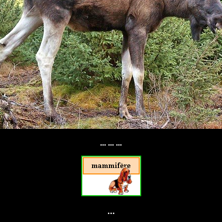
... ... ...
...