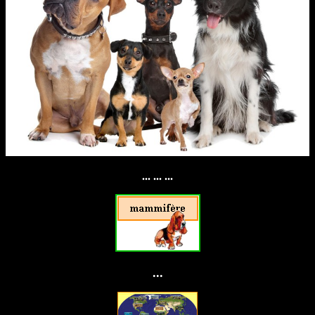
... ... ...
...