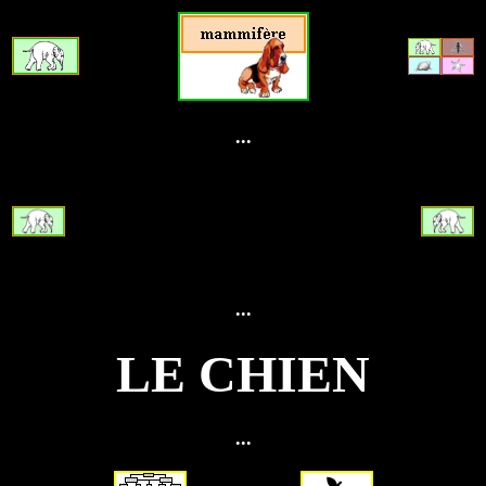
...
...
LE CHIEN
...