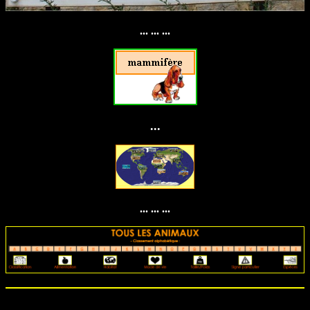
... ... ...
...
... ... ...