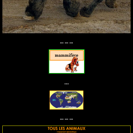
... ... ...
...
... ... ...