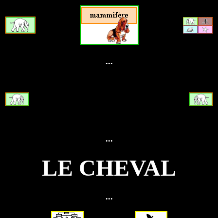
...
...
LE CHEVAL
...