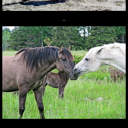
...
...