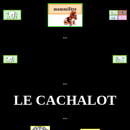
...
...
LE CACHALOT
...