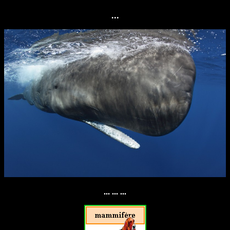
...
... ... ...