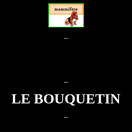
...
...
LE BOUQUETIN
...