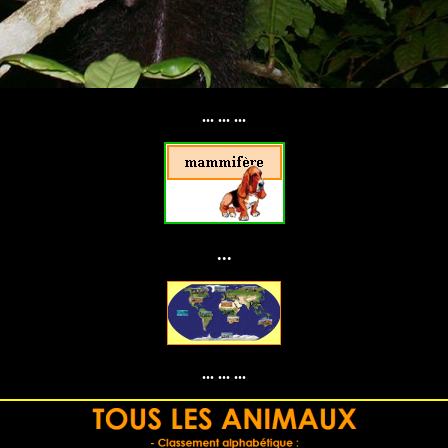
... ... ...
...
... ... ...