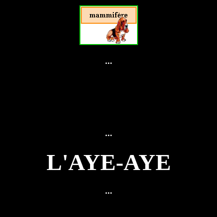
...
...
L'AYE-AYE
...