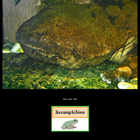
... ... ...