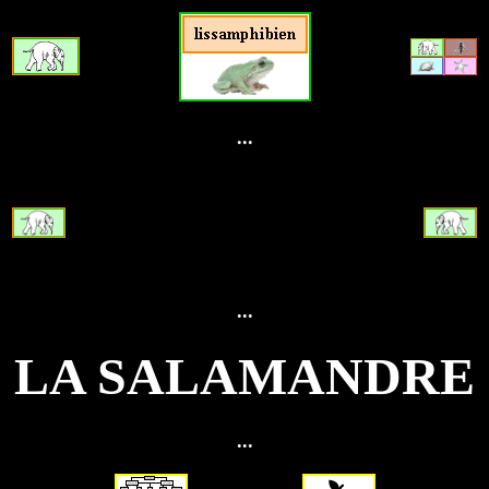
...
...
LA SALAMANDRE
...