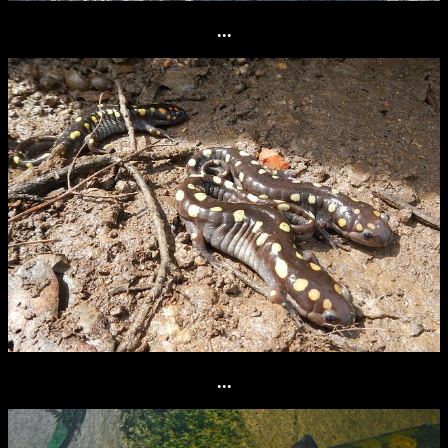
...
...