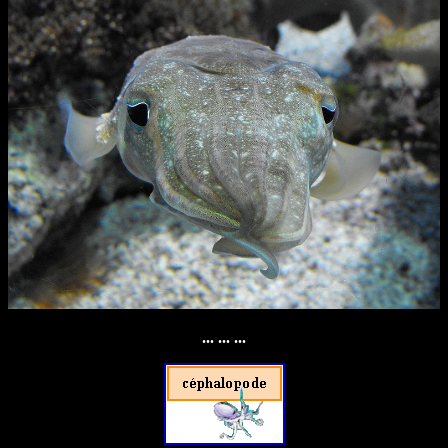
... ... ...