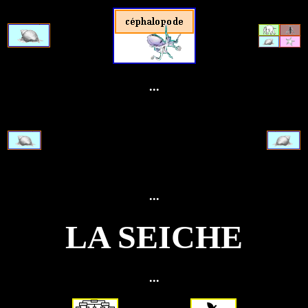
...
...
LA SEICHE
...