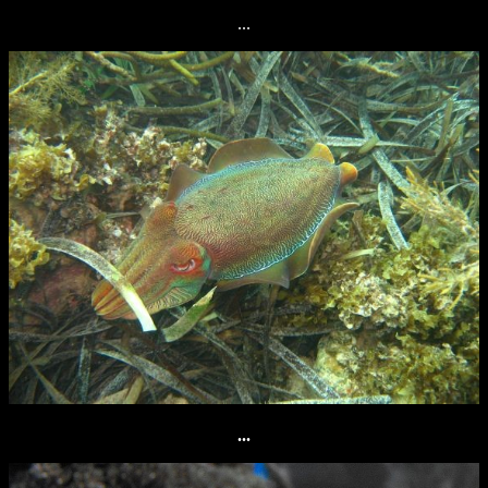
...
...