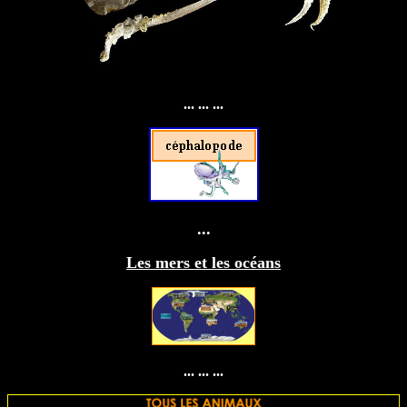
... ... ...
...
Les mers et les océans
... ... ...