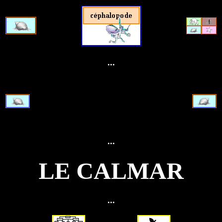
...
...
LE CALMAR
...