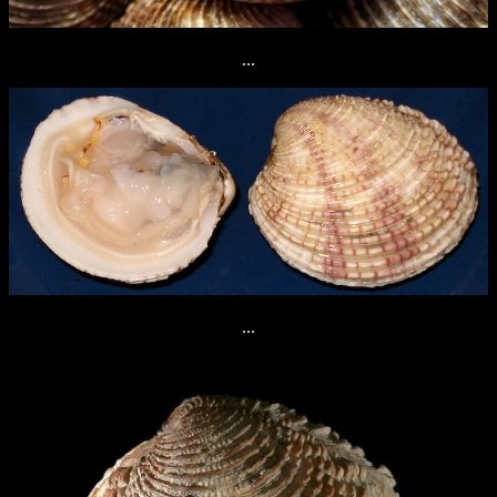
...
...