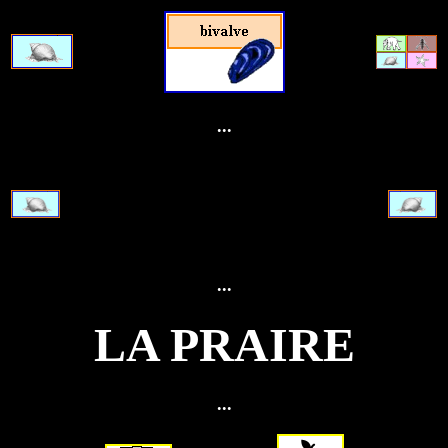
...
...
LA PRAIRE
...