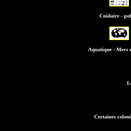
Cnidaire - po
Aquatique - Mers e
L
Certaines coloni