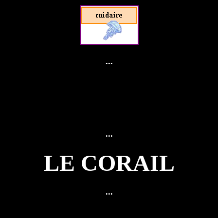
...
...
LE CORAIL
...