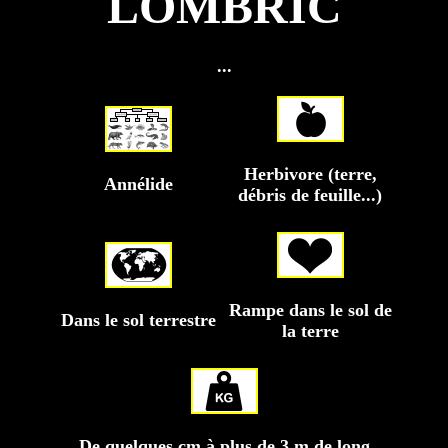
LOMBRIC
...
Herbivore (terre,
Annélide
débris de feuille...)
Rampe dans le sol de
Dans le sol terrestre
la terre
De quelques cm à plus de 3 m de long