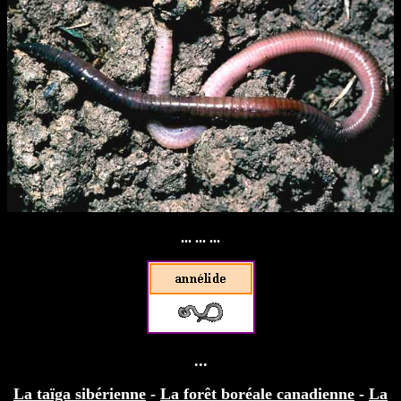
... ... ...
...
La taïga sibérienne
-
La forêt boréale canadienne
-
La