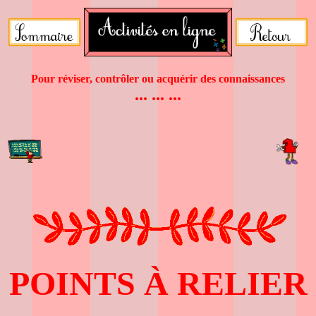
Pour réviser, contrôler ou acquérir des connaissances
... ... ...
POINTS À RELIER