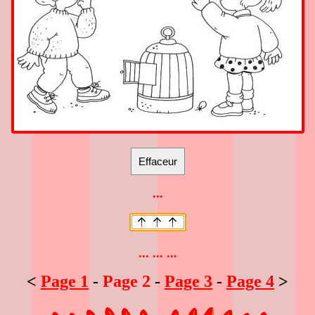
...
... ... ...
<
Page 1
-
Page 2
-
Page 3
-
Page 4
>