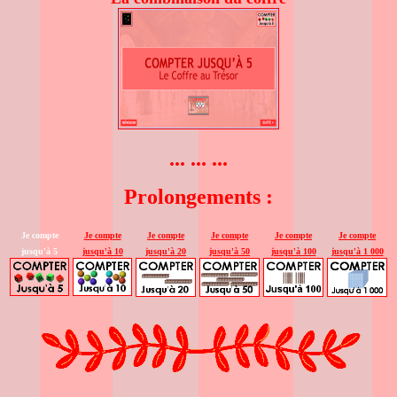
... ... ...
Prolongements :
Je compte
Je compte
Je compte
Je compte
Je compte
Je compte
jusqu'à 5
jusqu'à 10
jusqu'à 20
jusqu'à 50
jusqu'à 100
jusqu'à 1 000