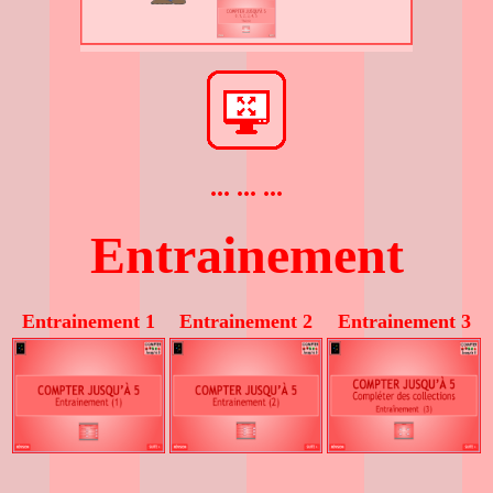
... ... ...
Entrainement
Entrainement 1
Entrainement 2
Entrainement 3
...