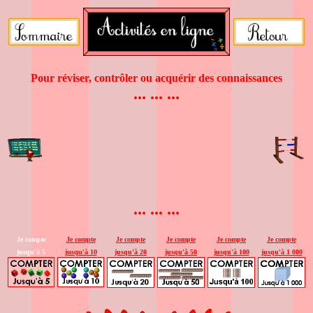
Pour réviser, contrôler ou acquérir des connaissances
... ... ...
... ... ...
Je compte
Je compte
Je compte
Je compte
Je compte
Je compte
jusqu'à 5
jusqu'à 10
jusqu'à 20
jusqu'à 50
jusqu'à 100
jusqu'à 1 000