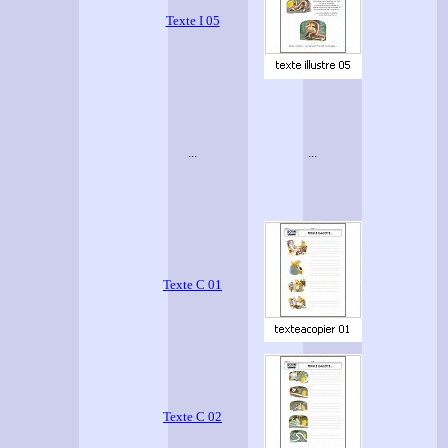
Texte I 05
...
...
1
Texte C 01
2
Texte C 02