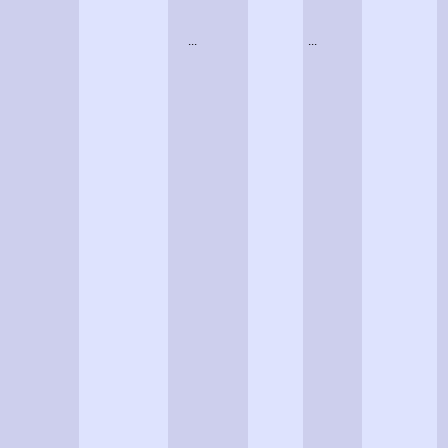
...
...