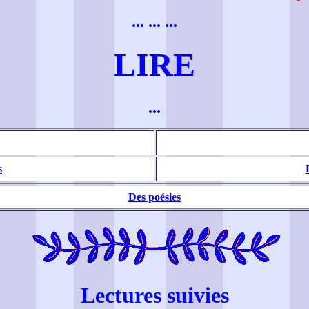
... ... ...
LIRE
...
s
Des poésies
Lectures suivies