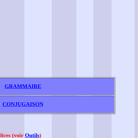
GRAMMAIRE
CONJUGAISON
lices (voir
Outils
)