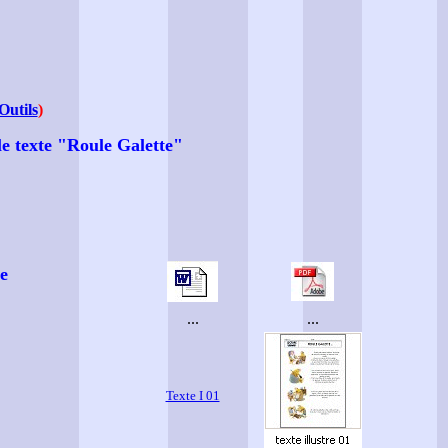
Outils
)
 le texte "Roule Galette"
e
...
...
Texte I 01