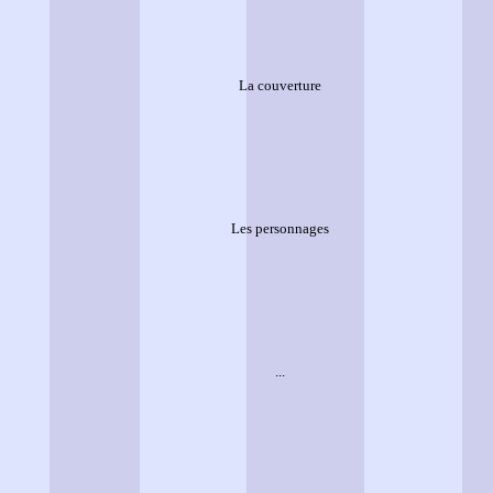
La couverture
Les personnages
...