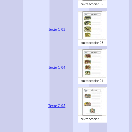
3
Texte C 03
4
Texte C 04
5
Texte C 05