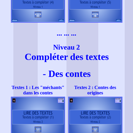
... ... ...
Niveau 2
Compléter des textes
- Des contes
Textes 1 : Les "méchants"
Textes 2 : Contes des
dans les contes
origines