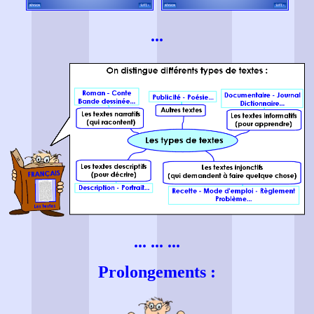
...
... ... ...
Prolongements :