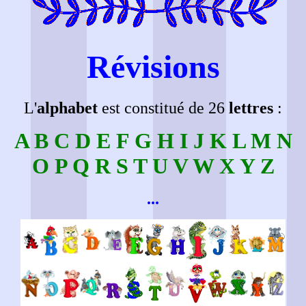
Révisions
L'
alphabet
est constitué de 26
lettres
:
A B C D E F G H I J K L M N
O P Q R S T U V W X Y Z
...