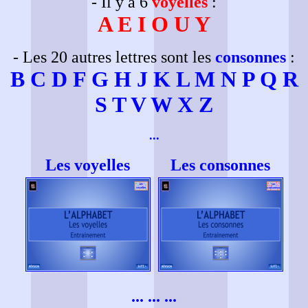
- Il y a 6
voyelles
:
A E I O U Y
- Les 20 autres lettres sont les
consonnes
:
B C D F G H J K L M N P Q R
S T V W X Z
...
Les voyelles
Les consonnes
... ... ...