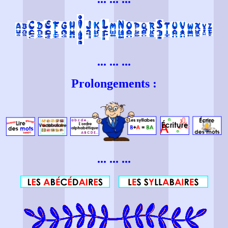
... ... ...
Prolongements :
... ... ...