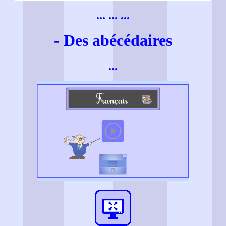
... ... ...
- Des abécédaires
...